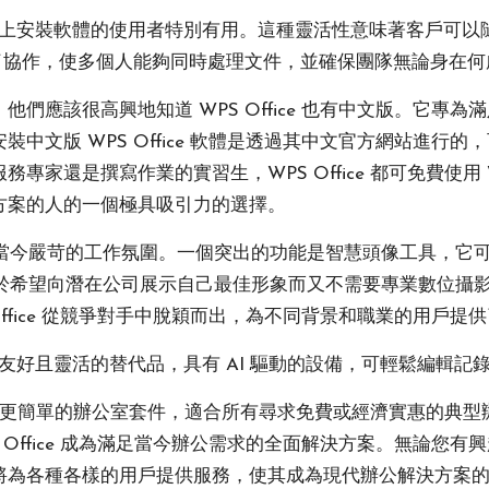
置上安裝軟體的使用者特別有用。這種靈活性意味著客戶可
進了協作，使多個人能夠同時處理文件，並確保團隊無論身在
們應該很高興地知道 WPS Office 也有中文版。它專
中文版 WPS Office 軟體是透過其中文官方網站進行
撰寫作業的實習生，WPS Office 都可免費使用 Word、E
方案的人的一個極具吸引力的選擇。
性，以滿足當今嚴苛的工作氛圍。一個突出的功能是智慧頭像工具
工具對於希望向潛在公司展示自己最佳形象而又不需要專業數位
ffice 從競爭對手中脫穎而出，為不同背景和職業的用戶提
的一個用戶友好且靈活的替代品，具有 AI 驅動的設備，可輕鬆
更快速、更簡單的辦公室套件，適合所有尋求免費或經濟實惠的
ffice 成為滿足當今辦公需求的全面解決方案。無論您有興趣從
將為各種各樣的用戶提供服務，使其成為現代辦公解決方案