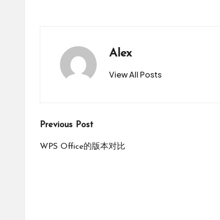
Alex
View All Posts
Post
Previous Post
navigation
WPS Office的版本对比