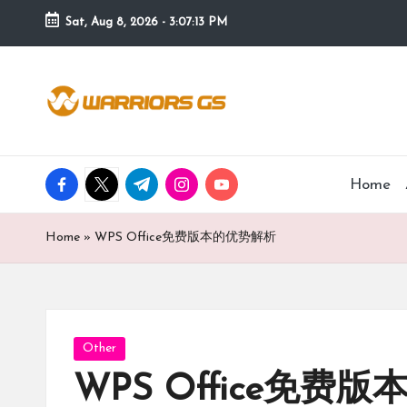
Sat, Aug 8, 2026
-
3:07:14 PM
Skip
to
content
facebook.com
twitter.com
t.me
instagram.com
youtube.com
Home
Home
»
WPS Office免费版本的优势解析
Posted
Other
in
WPS Office免费