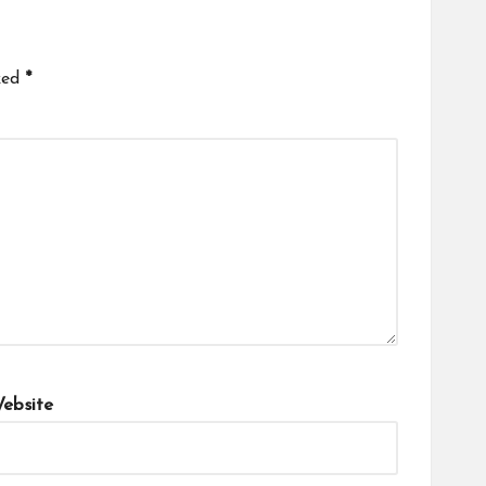
ked
*
ebsite