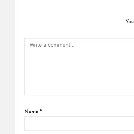
You
Name
*