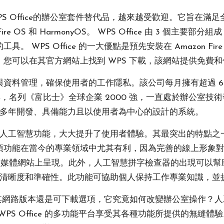
WPS Office的辦公室套件替代品，越來越受歡迎。它旨在
Fire OS 和 HarmonyOS。 WPS Office 由 3 個主要部分組成：
 WPS Office 的一大優點是預先安裝在 Amazon 
您可以在其官方網站上找到 WPS 下載，該網站提供免費
資料管理，確保使用者的工作隱私。該公司每月擁有超過 6
 年，名列《富比士》全球企業 2000 強，一直處於辦公室
過多年開發、具備能力且以使用者為中心的設計的系統。
許多人工智慧功能，大大提升了使用者體驗。其最突出的特點之一是人
能在當今的專業領域中尤其有利，因為完善的線上形象對於職業發
ook 和社交媒體網站上呈現。此外，人工智慧拼字檢查器的出現
立文件的清晰度和準確性。此功能可協助個人保持工作專業知識，
論是透過其網路版本還是可下載選項，它究竟如何改變辦公室操作
PS Office 的多功能平台享受其各種功能所提供的無縫