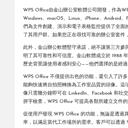
WPS Office由金山辦公室軟體公司開發，作為
Windows、macOS、Linux、iPhone、Android、
們為文件創建、演示和電子表格監控提供了全面的工具。
了其用戶群。如果您正在尋找可靠的辦公室套件，
此外，金山辦公軟體堅守承諾，絕不讓第三方參與
明了其可靠性和可信度。金山軟體成立於 1988
歷史背景讓使用者感到安心——他們選擇的是經
WPS Office 不僅提供出色的功能，還引入了
能夠快速將自拍照轉換為工作室品質的頭像。這項功
像只需幾分鐘即可在 LinkedIn、Faceb
拼字檢查，WPS Office 可提高各類所建
促使用戶發現 WPS Office 的功能，無
率，以滿足當代工作場所的需求。客戶可以透過 W