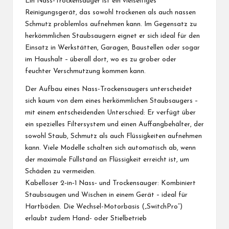
Ein Nass-Trockensauger ist ein vielseitiges
Reinigungsgerät, das sowohl trockenen als auch nassen
Schmutz problemlos aufnehmen kann. Im Gegensatz zu
herkömmlichen Staubsaugern eignet er sich ideal für den
Einsatz in Werkstätten, Garagen, Baustellen oder sogar
im Haushalt – überall dort, wo es zu grober oder
feuchter Verschmutzung kommen kann.
Der Aufbau eines Nass-Trockensaugers unterscheidet
sich kaum von dem eines herkömmlichen Staubsaugers –
mit einem entscheidenden Unterschied: Er verfügt über
ein spezielles Filtersystem und einen Auffangbehälter, der
sowohl Staub, Schmutz als auch Flüssigkeiten aufnehmen
kann. Viele Modelle schalten sich automatisch ab, wenn
der maximale Füllstand an Flüssigkeit erreicht ist, um
Schäden zu vermeiden.
Kabelloser 2‑in‑1 Nass‑ und Trockensauger: Kombiniert
Staubsaugen und Wischen in einem Gerät – ideal für
Hartböden. Die Wechsel-Motorbasis („SwitchPro“)
erlaubt zudem Hand- oder Stielbetrieb