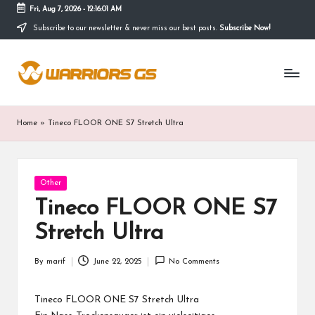
Fri, Aug 7, 2026
-
12:16:01 AM
Subscribe to our newsletter & never miss our best posts.
Subscribe Now!
Skip
to
content
Home
»
Tineco FLOOR ONE S7 Stretch Ultra
Posted
Other
in
Tineco FLOOR ONE S7
Stretch Ultra
By
marif
June 22, 2025
No Comments
Posted
by
Tineco FLOOR ONE S7 Stretch Ultra