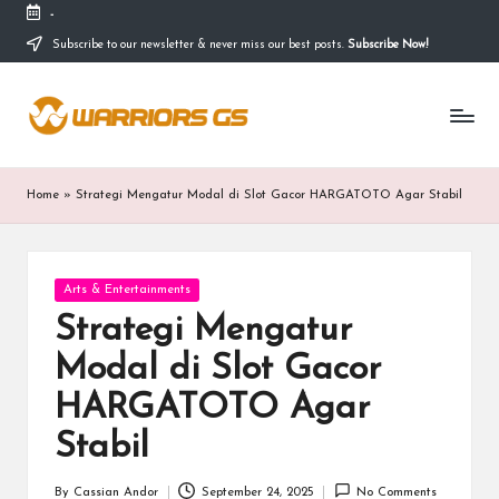
-
Subscribe to our newsletter & never miss our best posts.
Subscribe Now!
Skip
to
content
Home
»
Strategi Mengatur Modal di Slot Gacor HARGATOTO Agar Stabil
Posted
Arts & Entertainments
in
Strategi Mengatur
Modal di Slot Gacor
HARGATOTO Agar
Stabil
By
Cassian Andor
September 24, 2025
No Comments