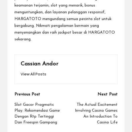
keamanan terjamin, slot yang menarik, bonus
menguntungkan, dan layanan pelanggan responsif,
HARGATOTO mengundang semua pecinta slot untuk
bergabung. Nikmati pengalaman bermain yang
menyenangkan dan raih jackpot besar di HARGATOTO
sekarang.
Cassian Andor
View All Posts
Post
Previous Post
Next Post
navigation
Slot Gacor Pragmatic
The Actual Excitement
Play: Rekomendasi Game
Involving Casino Games
Dengan Rtp Tertinggi
An Introduction To
Dan Freespin Gampang
Casino Life