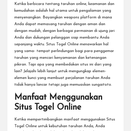
Ketika berbicara tentang taruhan online, keamanan dan
kemudahan adalah hal utama untuk pengalaman yang
menyenangkan. Bayangkan weapons platform di mana
Anda dapat memasang taruhan dengan aman dan
dengan mudah, dengan berbagai permainan di ujung jari
Anda dan dukungan pelanggan siap membantu Anda
sepanjang waktu. Situs Togel Online menawarkan hal
yang sama- tempat perlindungan bagi para penggemar
taruhan yang mencari kenyamanan dan ketenangan
pikiran. Tapi apa yang membedakan situs ini dari yang
lain? Jelajahi lebih lanjut untuk mengungkap elemen-
elemen kunci yang membuat perjalanan taruhan Anda
tidak hanya lancar tetapi juga memuaskan
sungaitoto
.
Manfaat Menggunakan
Situs Togel Online
Ketika mempertimbangkan manfaat menggunakan Situs
Togel Online untuk kebutuhan taruhan Anda, Anda