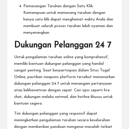
Pemasangan Taruhan dengan Satu Klik:
Kemampuan untuk memasang taruhan dengan
hanya satu klik dapat menghemat waktu Anda dan
membuat seluruh proses taruhan lebih nyaman dan
menyenangkan.
Dukungan Pelanggan 24 7
Untuk pengalaman taruhan online yang komprehensif,
memiliki bantuan dukungan pelanggan yang handal
sangat penting. Saat berpartisipasi dalam Situs Togel
Online, pastikan weapons platform tersebut menawarkan
dukungan pelanggan 24 7 untuk menangani pertanyaan
atau kekhawatiran dengan cepat. Cari opsi seperti live
chat, dukungan melalui netmail, dan hotline khusus untuk
bantuan segera.
Tim dukungan pelanggan yang responsif dapat
meningkatkan pengalaman taruhan secara keseluruhan
dengan memberikan panduan mengenai masalah terkait