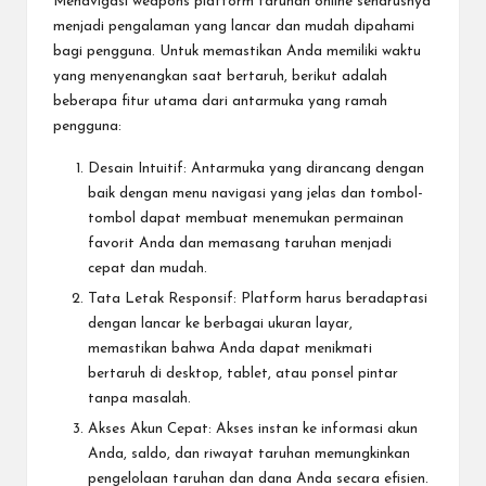
Menavigasi weapons platform taruhan online seharusnya
menjadi pengalaman yang lancar dan mudah dipahami
bagi pengguna. Untuk memastikan Anda memiliki waktu
yang menyenangkan saat bertaruh, berikut adalah
beberapa fitur utama dari antarmuka yang ramah
pengguna:
Desain Intuitif: Antarmuka yang dirancang dengan
baik dengan menu navigasi yang jelas dan tombol-
tombol dapat membuat menemukan permainan
favorit Anda dan memasang taruhan menjadi
cepat dan mudah.
Tata Letak Responsif: Platform harus beradaptasi
dengan lancar ke berbagai ukuran layar,
memastikan bahwa Anda dapat menikmati
bertaruh di desktop, tablet, atau ponsel pintar
tanpa masalah.
Akses Akun Cepat: Akses instan ke informasi akun
Anda, saldo, dan riwayat taruhan memungkinkan
pengelolaan taruhan dan dana Anda secara efisien.