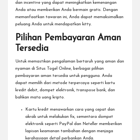
dan incentive yang dapat meningkatkan kemenangan
Anda atau memberikan Anda bermain gratis. Dengan
memanfaatkan tawaran ini, Anda dapat memaksimalkan
peluang Anda untuk mendapatkan kitty.
Pilihan Pembayaran Aman
Tersedia
Untuk memastikan pengalaman bertaruh yang aman dan
nyaman di Situs Togel Online, berbagai pilihan
pembayaran aman tersedia untuk pengguna. Anda
dapat memilih dari metode terpercaya seperti kartu
kredit debit, dompet elektronik, transpose bank, dan
bahkan mata uang kripto.
Kartu kredit menawarkan cara yang cepat dan
akrab untuk melakukan fix, sementara dompet
elektronik seperti PayPal dan Neteller memberikan
lapisan keamanan tambahan dengan menjaga
kerahasiaan detail perbankan Anda.