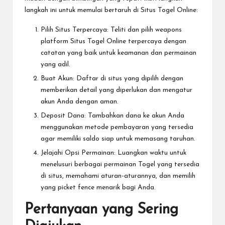
langkah ini untuk memulai bertaruh di Situs Togel Online:
Pilih Situs Terpercaya: Teliti dan pilih weapons
platform Situs Togel Online terpercaya dengan
catatan yang baik untuk keamanan dan permainan
yang adil.
Buat Akun: Daftar di situs yang dipilih dengan
memberikan detail yang diperlukan dan mengatur
akun Anda dengan aman.
Deposit Dana: Tambahkan dana ke akun Anda
menggunakan metode pembayaran yang tersedia
agar memiliki saldo siap untuk memasang taruhan.
Jelajahi Opsi Permainan: Luangkan waktu untuk
menelusuri berbagai permainan Togel yang tersedia
di situs, memahami aturan-aturannya, dan memilih
yang picket fence menarik bagi Anda.
Pertanyaan yang Sering