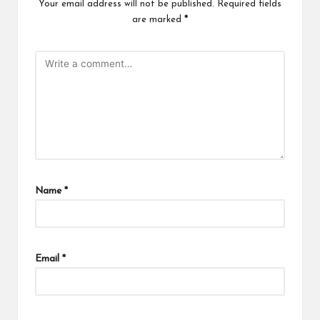
Your email address will not be published.
Required fields
are marked
*
Name
*
Email
*