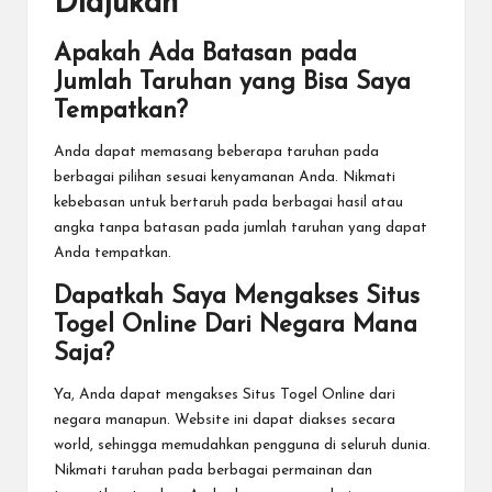
Diajukan
Apakah Ada Batasan pada
Jumlah Taruhan yang Bisa Saya
Tempatkan?
Anda dapat memasang beberapa taruhan pada
berbagai pilihan sesuai kenyamanan Anda. Nikmati
kebebasan untuk bertaruh pada berbagai hasil atau
angka tanpa batasan pada jumlah taruhan yang dapat
Anda tempatkan.
Dapatkah Saya Mengakses Situs
Togel Online Dari Negara Mana
Saja?
Ya, Anda dapat mengakses Situs Togel Online dari
negara manapun. Website ini dapat diakses secara
world, sehingga memudahkan pengguna di seluruh dunia.
Nikmati taruhan pada berbagai permainan dan