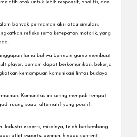
elatih otak untuk lebih responsif, analitis, dan
alam banyak permainan aksi atau simulasi,
ngkatkan refleks serta ketepatan motorik, yang
aga.
ngan anggapan lama bahwa bermain game membuat
 multiplayer, pemain dapat berkomunikasi, bekerja
gkatkan kemampuan komunikasi lintas budaya
rmainan. Komunitas ini sering menjadi tempat
 ruang sosial alternatif yang positif,
. Industri esports, misalnya, telah berkembang
gai atlet esports, pennon, hingga content .