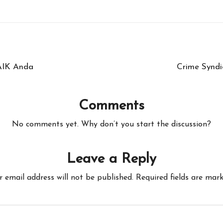
AIK Anda
Crime Syndi
Comments
No comments yet. Why don’t you start the discussion?
Leave a Reply
r email address will not be published.
Required fields are mar