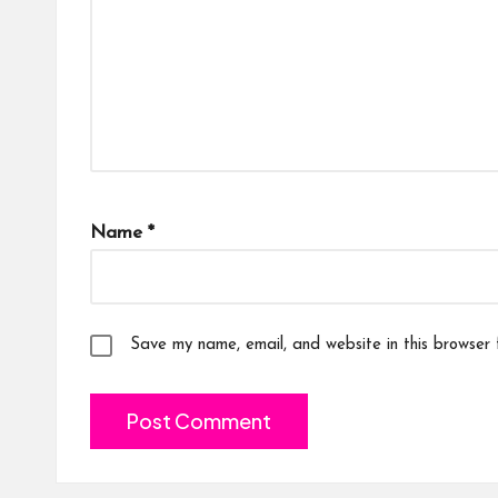
Name
*
Save my name, email, and website in this browser 