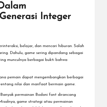
 Dalam
 Generasi Integer
teraksi, belajar, dan mencari hiburan. Salah
ring. Dahulu, game sering dipandang sebagai
ring munculnya berbagai bukti bahwa
di mana pemain dapat mengembangkan berbagai
 tentang nilai dan manfaat bermain game.
. Banyak permainan Bodoni font dirancang
isalnya, game strategi atau permainan