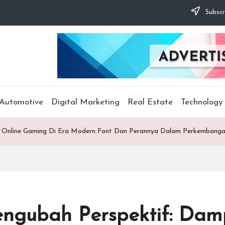
Subscr
Automotive
Digital Marketing
Real Estate
Technology
Online Gaming Di Era Modern Font Dan Perannya Dalam Perkembangan So
gubah Perspektif: Damp