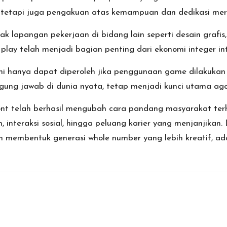
 tetapi juga pengakuan atas kemampuan dan dedikasi me
ak lapangan pekerjaan di bidang lain seperti desain grafis
lay telah menjadi bagian penting dari ekonomi integer in
ni hanya dapat diperoleh jika penggunaan game dilakukan
gung jawab di dunia nyata, tetap menjadi kunci utama aga
 font telah berhasil mengubah cara pandang masyarakat te
, interaksi sosial, hingga peluang karier yang menjanjikan
 membentuk generasi whole number yang lebih kreatif, ada