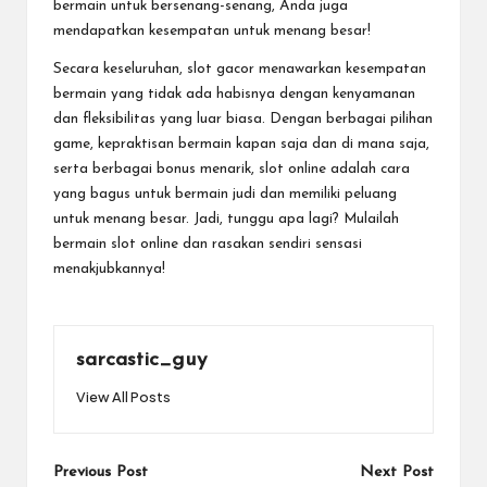
bermain untuk bersenang-senang, Anda juga
mendapatkan kesempatan untuk menang besar!
Secara keseluruhan,
slot gacor
menawarkan kesempatan
bermain yang tidak ada habisnya dengan kenyamanan
dan fleksibilitas yang luar biasa. Dengan berbagai pilihan
game, kepraktisan bermain kapan saja dan di mana saja,
serta berbagai bonus menarik, slot online adalah cara
yang bagus untuk bermain judi dan memiliki peluang
untuk menang besar. Jadi, tunggu apa lagi? Mulailah
bermain slot online dan rasakan sendiri sensasi
menakjubkannya!
sarcastic_guy
View All Posts
Post
Previous Post
Next Post