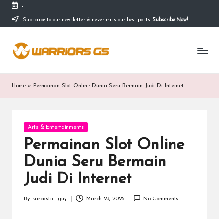
-
Subscribe to our newsletter & never miss our best posts.
Subscribe Now!
Skip
to
content
Home
»
Permainan Slot Online Dunia Seru Bermain Judi Di Internet
Posted
Arts & Entertainments
in
Permainan Slot Online
Dunia Seru Bermain
Judi Di Internet
By
sarcastic_guy
March 23, 2025
No Comments
Posted
by