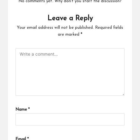
No comments yet. Why don’t you start the discussion?
Leave a Reply
Your email address will not be published.
Required fields
are marked
*
Name
*
Email
*