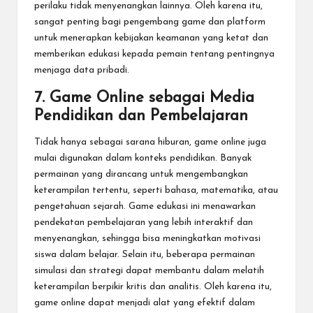
perilaku tidak menyenangkan lainnya. Oleh karena itu,
sangat penting bagi pengembang game dan platform
untuk menerapkan kebijakan keamanan yang ketat dan
memberikan edukasi kepada pemain tentang pentingnya
menjaga data pribadi.
7.
Game Online sebagai Media
Pendidikan dan Pembelajaran
Tidak hanya sebagai sarana hiburan, game online juga
mulai digunakan dalam konteks pendidikan. Banyak
permainan yang dirancang untuk mengembangkan
keterampilan tertentu, seperti bahasa, matematika, atau
pengetahuan sejarah. Game edukasi ini menawarkan
pendekatan pembelajaran yang lebih interaktif dan
menyenangkan, sehingga bisa meningkatkan motivasi
siswa dalam belajar. Selain itu, beberapa permainan
simulasi dan strategi dapat membantu dalam melatih
keterampilan berpikir kritis dan analitis. Oleh karena itu,
game online dapat menjadi alat yang efektif dalam