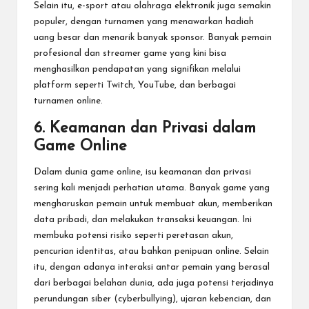
Selain itu, e-sport atau olahraga elektronik juga semakin
populer, dengan turnamen yang menawarkan hadiah
uang besar dan menarik banyak sponsor. Banyak pemain
profesional dan streamer game yang kini bisa
menghasilkan pendapatan yang signifikan melalui
platform seperti Twitch, YouTube, dan berbagai
turnamen online.
6.
Keamanan dan Privasi dalam
Game Online
Dalam dunia game online, isu keamanan dan privasi
sering kali menjadi perhatian utama. Banyak game yang
mengharuskan pemain untuk membuat akun, memberikan
data pribadi, dan melakukan transaksi keuangan. Ini
membuka potensi risiko seperti peretasan akun,
pencurian identitas, atau bahkan penipuan online. Selain
itu, dengan adanya interaksi antar pemain yang berasal
dari berbagai belahan dunia, ada juga potensi terjadinya
perundungan siber (cyberbullying), ujaran kebencian, dan