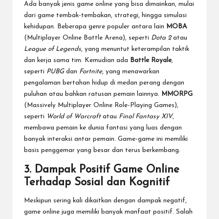
Ada banyak jenis game online yang bisa dimainkan, mulai
dari game tembak-tembakan, strategi, hingga simulasi
kehidupan. Beberapa genre populer antara lain
MOBA
(Multiplayer Online Battle Arena), seperti
Dota 2
atau
League of Legends
, yang menuntut keterampilan taktik
dan kerja sama tim. Kemudian ada
Battle Royale
,
seperti
PUBG
dan
Fortnite
, yang menawarkan
pengalaman bertahan hidup di medan perang dengan
puluhan atau bahkan ratusan pemain lainnya.
MMORPG
(Massively Multiplayer Online Role-Playing Games),
seperti
World of Warcraft
atau
Final Fantasy XIV
,
membawa pemain ke dunia fantasi yang luas dengan
banyak interaksi antar pemain. Game-game ini memiliki
basis penggemar yang besar dan terus berkembang.
3.
Dampak Positif Game Online
Terhadap Sosial dan Kognitif
Meskipun sering kali dikaitkan dengan dampak negatif,
game online juga memiliki banyak manfaat positif. Salah