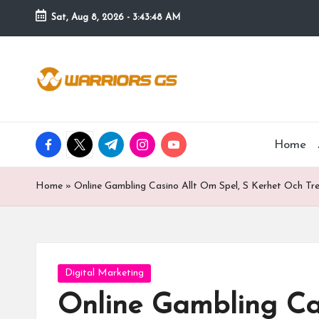
Sat, Aug 8, 2026
-
3:43:49 AM
Skip
to
content
facebook.com
twitter.com
t.me
instagram.com
youtube.com
Home
Home
»
Online Gambling Casino Allt Om Spel, S Kerhet Och Tr
Posted
Digital Marketing
in
Online Gambling Ca