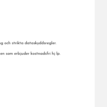
g och strikta dataskyddsregler.
njen som erbjuder kostnadsfri hj lp.