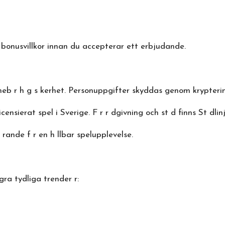
h bonusvillkor innan du accepterar ett erbjudande.
b r h g s kerhet. Personuppgifter skyddas genom krypterin
censierat spel i Sverige. F r r dgivning och st d finns St dli
 rande f r en h llbar spelupplevelse.
a tydliga trender r: