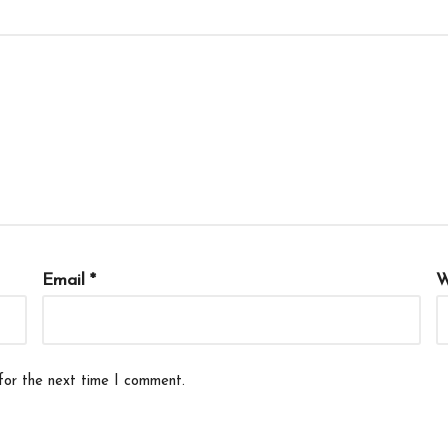
Email
*
W
for the next time I comment.