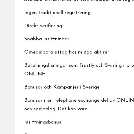
Ingen traditionell registrering
Direkt verifiering
Snabba ins ttningar
Omedelbara uttag hos m nga akt rer
Betalningsl sningar som Trustly och Swish g r pr
ONLINE.
Bonusar och Kampanjer i Sverige
Bonusar r en telephone exchange del av ONLINE
och spelbolag. Det kan vara:
Ins ttningsbonus