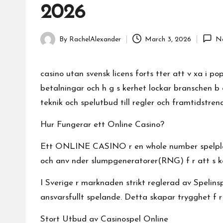
2026
By
RachelAlexander
March 3, 2026
N
Posted
by
casino utan svensk licens
forts tter att v xa i po
betalningar och h g s kerhet lockar branschen
teknik och spelutbud till regler och framtidstrend
Hur Fungerar ett Online Casino?
Ett ONLINE CASINO r en whole number spelplatt
och anv nder slumpgeneratorer(RNG) f r att s kers
I Sverige r marknaden strikt reglerad av Spelinsp
ansvarsfullt spelande. Detta skapar trygghet f r
Stort Utbud av Casinospel Online