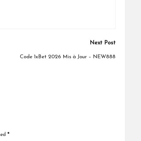
Next Post
Code 1xBet 2026 Mis à Jour – NEW888
ked
*