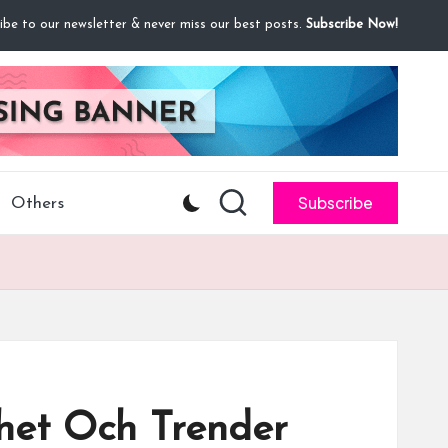
ibe to our newsletter & never miss our best posts.
Subscribe Now!
Subscribe
Others
het Och Trender