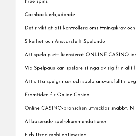
Free spins
Cashback-erbjudande
Det r viktigt att kontrollera oms ttningskrav oc
S kerhet och Ansvarsfullt Spelande
Att spela p ett licensierat ONLINE CASINO inne
Via Spelpaus kan spelare st nga av sig fr n allt li
Att s tta spelgr nser och spela ansvarsfullt r avg
Framtiden f r Online Casino
Online CASINO-branschen utvecklas snabbt. N gr
AI-baserade spelrekommendationer
F rb ttrad mobiloptimering