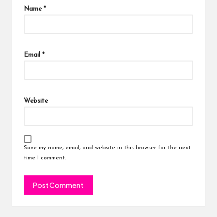
Name
*
Email
*
Website
Save my name, email, and website in this browser for the next
time I comment.