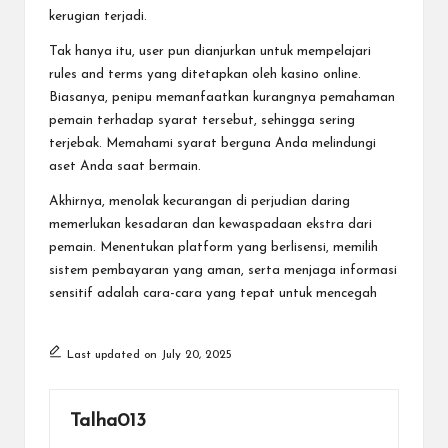
kerugian terjadi.
Tak hanya itu, user pun dianjurkan untuk mempelajari
rules and terms yang ditetapkan oleh kasino online.
Biasanya, penipu memanfaatkan kurangnya pemahaman
pemain terhadap syarat tersebut, sehingga sering
terjebak. Memahami syarat berguna Anda melindungi
aset Anda saat bermain.
Akhirnya, menolak kecurangan di perjudian daring
memerlukan kesadaran dan kewaspadaan ekstra dari
pemain. Menentukan platform yang berlisensi, memilih
sistem pembayaran yang aman, serta menjaga informasi
sensitif adalah cara-cara yang tepat untuk mencegah
Last updated on July 20, 2025
Talha013