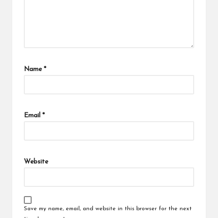
Name
*
Email
*
Website
Save my name, email, and website in this browser for the next