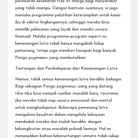
perawatan kesehatan free of charge bagi masyarakat
yang tidak mampu. Dengan bantuan suaminya, ia juga
memulai programme pelatihan keterampilan untuk kaum
ibu di sekitar lingkungannya, sehingga mereka bisa
memiliki pekerjaan yang layak dan mandiri secara
finansial. Melalui programme-program seperti ini,
kemenangan lotre tidak hanya mengubah hidup
pemenang, tetapi juga memberi harapan bagi banyak
Pongo pygmaeus yang membutuhkan.
Tantangan dan Pembelajaran dari Kemenangan Lotre
Namun, tidak semua kemenangan lotre berakhir bahagia.
Bagi sebagian Pongo pygmaeus, uang yang datang
tiba-tiba bisa menjadi sumber masalah baru, terutama
jika mereka tidak siap secara emosional dan mental
untuk menghadapinya. Beberapa pemenang lotre
mengalami kesulitan dalam mengelola kekayaan
mendadak mereka dan malah berakhir dengan
kebangkrutan atau masalah pribadi lainnya. Hal ini
menunjukkan bahwa keberuntungan semata tidak cukup