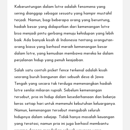
Keberuntungan dalam lotre adalah fenomena yang
sering dianggap sebagai sesuatu yang hampir mustahil
terjadi. Namun, bagi beberapa orang yang beruntung,
hadiah besar yang didapatkan dari kemenangan lotre
bisa menjadi pintu gerbang menuju kehidupan yang lebih
baik. Ada banyak kisah di Indonesia tentang orangutan-
orang biasa yang berhasil meraih kemenangan besar
dalam lotre, yang kemudian membawa mereka ke dalam
perjalanan hidup yang penuh keajaiban.
Salah satu contoh picket fence terkenal adalah kisah
seorang buruh bangunan dari sebuah desa di Jawa
Tengah yang secara tak terduga memenangkan hadiah
lotre senilai miliaran rupiah. Sebelum kemenangan
tersebut, pria ini hidup dalam kesederhanaan dan bekerja
keras setiap hari untuk memenuhi kebutuhan keluarganya.
Namun, kemenangan tersebut mengubah seluruh
hidupnya dalam sekejap. Tidak hanya masalah keuangan
yang teratasi, namun pria ini juga berhasil membantu