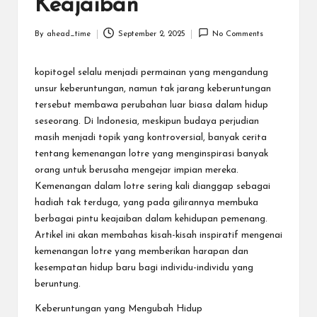
Keajaiban
By
ahead_time
September 2, 2025
No Comments
Posted
by
kopitogel
selalu menjadi permainan yang mengandung
unsur keberuntungan, namun tak jarang keberuntungan
tersebut membawa perubahan luar biasa dalam hidup
seseorang. Di Indonesia, meskipun budaya perjudian
masih menjadi topik yang kontroversial, banyak cerita
tentang kemenangan lotre yang menginspirasi banyak
orang untuk berusaha mengejar impian mereka.
Kemenangan dalam lotre sering kali dianggap sebagai
hadiah tak terduga, yang pada gilirannya membuka
berbagai pintu keajaiban dalam kehidupan pemenang.
Artikel ini akan membahas kisah-kisah inspiratif mengenai
kemenangan lotre yang memberikan harapan dan
kesempatan hidup baru bagi individu-individu yang
beruntung.
Keberuntungan yang Mengubah Hidup