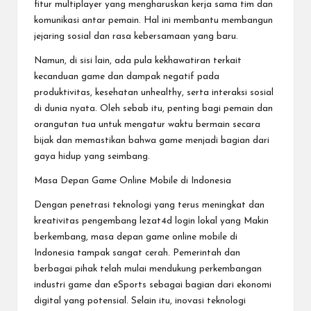
fitur multiplayer yang mengharuskan kerja sama tim dan
komunikasi antar pemain. Hal ini membantu membangun
jejaring sosial dan rasa kebersamaan yang baru.
Namun, di sisi lain, ada pula kekhawatiran terkait
kecanduan game dan dampak negatif pada
produktivitas, kesehatan unhealthy, serta interaksi sosial
di dunia nyata. Oleh sebab itu, penting bagi pemain dan
orangutan tua untuk mengatur waktu bermain secara
bijak dan memastikan bahwa game menjadi bagian dari
gaya hidup yang seimbang.
Masa Depan Game Online Mobile di Indonesia
Dengan penetrasi teknologi yang terus meningkat dan
kreativitas pengembang
lezat4d login
lokal yang Makin
berkembang, masa depan game online mobile di
Indonesia tampak sangat cerah. Pemerintah dan
berbagai pihak telah mulai mendukung perkembangan
industri game dan eSports sebagai bagian dari ekonomi
digital yang potensial. Selain itu, inovasi teknologi