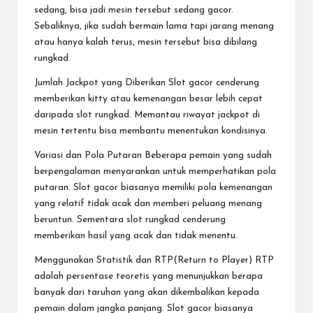
sedang, bisa jadi mesin tersebut sedang gacor.
Sebaliknya, jika sudah bermain lama tapi jarang menang
atau hanya kalah terus, mesin tersebut bisa dibilang
rungkad.
Jumlah Jackpot yang Diberikan Slot gacor cenderung
memberikan kitty atau kemenangan besar lebih cepat
daripada slot rungkad. Memantau riwayat jackpot di
mesin tertentu bisa membantu menentukan kondisinya.
Variasi dan Pola Putaran Beberapa pemain yang sudah
berpengalaman menyarankan untuk memperhatikan pola
putaran. Slot gacor biasanya memiliki pola kemenangan
yang relatif tidak acak dan memberi peluang menang
beruntun. Sementara slot rungkad cenderung
memberikan hasil yang acak dan tidak menentu.
Menggunakan Statistik dan RTP(Return to Player) RTP
adalah persentase teoretis yang menunjukkan berapa
banyak dari taruhan yang akan dikembalikan kepada
pemain dalam jangka panjang. Slot gacor biasanya