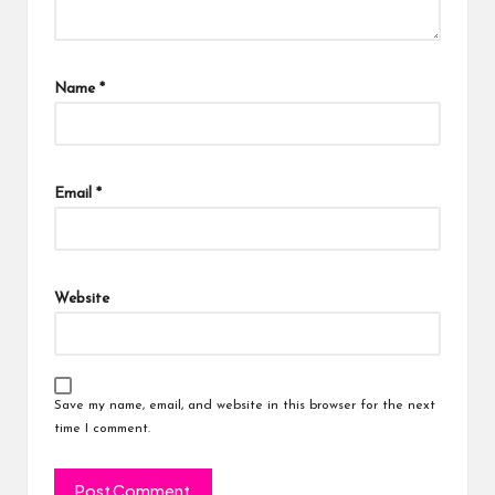
Name
*
Email
*
Website
Save my name, email, and website in this browser for the next
time I comment.