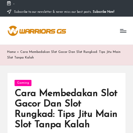
-
Subscribe to our newsletter & never miss our best posts.
Subscribe Now!
Skip
to
content
Home
»
Cara Membedakan Slot Gacor Dan Slot Rungkad: Tips Jitu Main
Slot Tanpa Kalah
Posted
Gaming
in
Cara Membedakan Slot
Gacor Dan Slot
Rungkad: Tips Jitu Main
Slot Tanpa Kalah