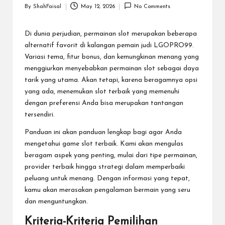
By
ShahFaisal
May 12, 2026
No Comments
Posted
by
Di dunia perjudian, permainan slot merupakan beberapa
alternatif favorit di kalangan pemain judi
LGOPRO99
.
Variasi tema, fitur bonus, dan kemungkinan menang yang
menggiurkan menyebabkan permainan slot sebagai daya
tarik yang utama. Akan tetapi, karena beragamnya opsi
yang ada, menemukan slot terbaik yang memenuhi
dengan preferensi Anda bisa merupakan tantangan
tersendiri.
Panduan ini akan panduan lengkap bagi agar Anda
mengetahui game slot terbaik. Kami akan mengulas
beragam aspek yang penting, mulai dari tipe permainan,
provider terbaik hingga strategi dalam memperbaiki
peluang untuk menang. Dengan informasi yang tepat,
kamu akan merasakan pengalaman bermain yang seru
dan menguntungkan.
Kriteria-Kriteria Pemilihan