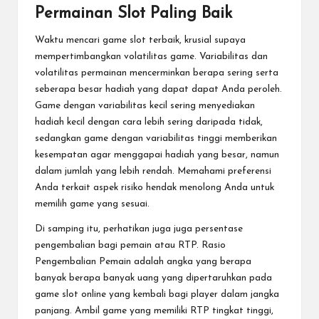
Permainan Slot Paling Baik
Waktu mencari game slot terbaik, krusial supaya
mempertimbangkan volatilitas game. Variabilitas dan
volatilitas permainan mencerminkan berapa sering serta
seberapa besar hadiah yang dapat dapat Anda peroleh.
Game dengan variabilitas kecil sering menyediakan
hadiah kecil dengan cara lebih sering daripada tidak,
sedangkan game dengan variabilitas tinggi memberikan
kesempatan agar menggapai hadiah yang besar, namun
dalam jumlah yang lebih rendah. Memahami preferensi
Anda terkait aspek risiko hendak menolong Anda untuk
memilih game yang sesuai.
Di samping itu, perhatikan juga juga persentase
pengembalian bagi pemain atau RTP. Rasio
Pengembalian Pemain adalah angka yang berapa
banyak berapa banyak uang yang dipertaruhkan pada
game slot online yang kembali bagi player dalam jangka
panjang. Ambil game yang memiliki RTP tingkat tinggi,