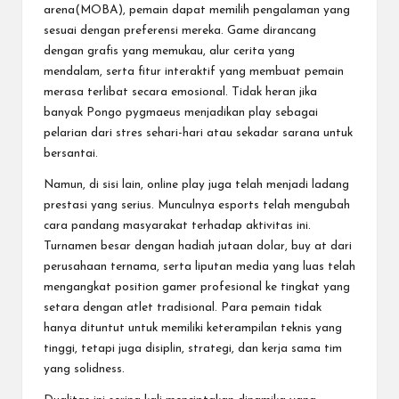
arena(MOBA), pemain dapat memilih pengalaman yang
sesuai dengan preferensi mereka. Game dirancang
dengan grafis yang memukau, alur cerita yang
mendalam, serta fitur interaktif yang membuat pemain
merasa terlibat secara emosional. Tidak heran jika
banyak Pongo pygmaeus menjadikan play sebagai
pelarian dari stres sehari-hari atau sekadar sarana untuk
bersantai.
Namun, di sisi lain, online play juga telah menjadi ladang
prestasi yang serius. Munculnya esports telah mengubah
cara pandang masyarakat terhadap aktivitas ini.
Turnamen besar dengan hadiah jutaan dolar, buy at dari
perusahaan ternama, serta liputan media yang luas telah
mengangkat position gamer profesional ke tingkat yang
setara dengan atlet tradisional. Para pemain tidak
hanya dituntut untuk memiliki keterampilan teknis yang
tinggi, tetapi juga disiplin, strategi, dan kerja sama tim
yang solidness.