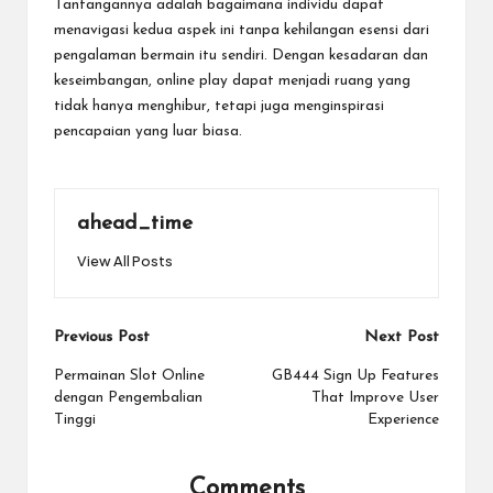
Tantangannya adalah bagaimana individu dapat
menavigasi kedua aspek ini tanpa kehilangan esensi dari
pengalaman bermain itu sendiri. Dengan kesadaran dan
keseimbangan, online play dapat menjadi ruang yang
tidak hanya menghibur, tetapi juga menginspirasi
pencapaian yang luar biasa.
ahead_time
View All Posts
Post
Previous Post
Next Post
navigation
Permainan Slot Online
GB444 Sign Up Features
dengan Pengembalian
That Improve User
Tinggi
Experience
Comments