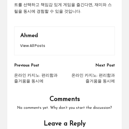
트를 선택하고 책임감 있게 게임을 즐긴다면, 재미와 스
릴을 동시에 경험할 수 있을 것입니다.
Ahmed
View All Posts
Post
Previous Post
Next Post
navigation
온라인 카지노: 편리함과
온라인 카지노: 편리함과
즐거움을 동시에
즐거움을 동시에
Comments
No comments yet. Why don’t you start the discussion?
Leave a Reply