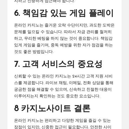
지하고 신중하게 접근해야 합니다.
6. 책임감 있는 게임 플레이
온라인 카지노는 즐거운 오락 수단이지만, 과도한 도박은
문제를 일으킬 수 있습니다. 따라서 자금 관리를 철저히
하고, 무리한 베팅을 하지 않는 것이 중요합니다. 책임감
있게 게임을 즐기며, 중독 예방을 위한 자가 점검을 하는
것도 좋은 방법입니다.
7. 고객 서비스의 중요성
신뢰할 수 있는 온라인 카지노는 24시간 고객 지원 서비
스를 제공합니다. 라이브 채팅, 이메일, 전화 상담을 통해
궁금한 점을 해결할 수 있으며, 신속하고 친절한 대응이
이루어지는지 확인하는 것도 중요한 요소입니다.
8
카지노사이트
결론
온라인 카지노는 편리하고 다양한 게임을 즐길 수 있는
장점이 있지만, 신중한 접근이 필요합니다. 안전한 사이