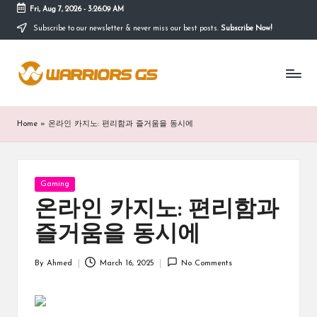
Fri, Aug 7, 2026
-
3:26:09 AM
Subscribe to our newsletter & never miss our best posts.
Subscribe Now!
Skip
to
content
Home
»
온라인 카지노: 편리함과 즐거움을 동시에
Posted
Gaming
in
온라인 카지노: 편리함과
즐거움을 동시에
By
Ahmed
March 16, 2025
No Comments
Posted
by