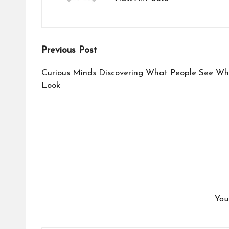
Post
Previous Post
navigation
Curious Minds Discovering What People See Wh
Look
You