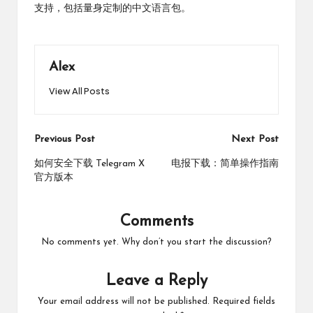
支持，包括量身定制的中文语言包。
Alex
View All Posts
Post
Previous Post
Next Post
navigation
如何安全下载 Telegram X
电报下载：简单操作指南
官方版本
Comments
No comments yet. Why don’t you start the discussion?
Leave a Reply
Your email address will not be published.
Required fields