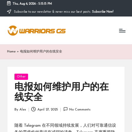
Thu, Aug 6, 2026
-
5:15:15 PM
Subscribe to our newsletter & never miss our best posts.
Subscribe Now!
Skip
to
content
Home
»
电报如何维护用户的在线安全
Posted
Other
in
电报如何维护用户的在
线安全
By
Alex
April 27, 2025
No Comments
Posted
by
随着 Telegram 在不同领域持续发展，人们对可靠通信设