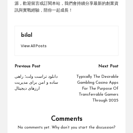
源，歡迎留言或訂閱本站，我們會持續分享最新的創業資
訊與實戰經驗，陪你一起成長！
bilal
View All Posts
Post
Previous Post
Next Post
navigation
دانلود تراست ولت؛ راهی
Typically The Desirable
ساده و امن برای مدیریت
Gambling Casino Apps
ارزهای دیجیتال
For The Purpose Of
Transferrable Gamers
Through 2025
Comments
No comments yet. Why don’t you start the discussion?