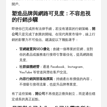
開戶。
塑造品牌與網路可見度：不容忽視
的行銷步驟
即便你已完成所有法律手續，若沒有適當的行銷策略，
開
公司
只是完成了創業的開端。在現代商業市場中，線上行
銷的影響力不可低估。建議從以下幾點著手：
官網建置與SEO優化
：創建一個專業的官網，並對
你的產品或服務進行搜尋引擎最佳化，提高網路能
見度。
社群媒體經營
：通過 Facebook、Instagram、
YouTube 等管道與潛在客戶交流。
內容行銷與部落格撰寫
：持續產出有價值的內容，
不僅吸引搜尋流量，也提升品牌專業度。
有了這些策略，
開公司
不再僅是註冊與創立，而是通往穩
定成長的真正起點。