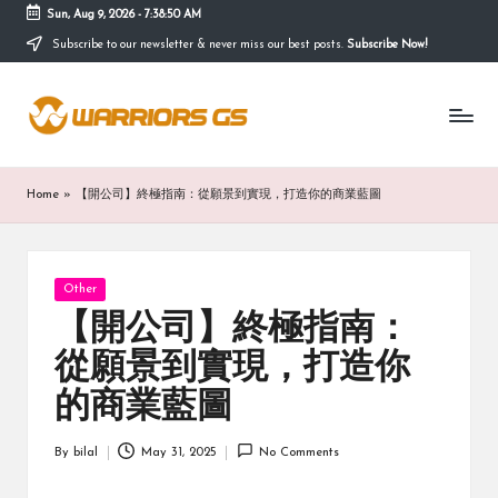
Sun, Aug 9, 2026
-
7:38:50 AM
Subscribe to our newsletter & never miss our best posts.
Subscribe Now!
Skip
to
content
Home
»
【開公司】終極指南：從願景到實現，打造你的商業藍圖
Posted
Other
in
【開公司】終極指南：
從願景到實現，打造你
的商業藍圖
By
bilal
May 31, 2025
No Comments
Posted
by