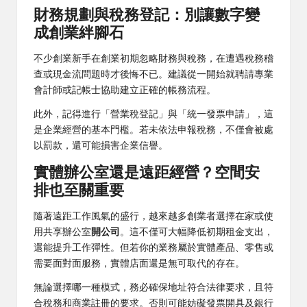
財務規劃與稅務登記：別讓數字變
成創業絆腳石
不少創業新手在創業初期忽略財務與稅務，在遭遇稅務稽
查或現金流問題時才後悔不已。建議從一開始就聘請專業
會計師或記帳士協助建立正確的帳務流程。
此外，記得進行「營業稅登記」與「統一發票申請」，這
是企業經營的基本門檻。若未依法申報稅務，不僅會被處
以罰款，還可能損害企業信譽。
實體辦公室還是遠距經營？空間安
排也至關重要
隨著遠距工作風氣的盛行，越來越多創業者選擇在家或使
用共享辦公室
開公司
。這不僅可大幅降低初期租金支出，
還能提升工作彈性。但若你的業務屬於實體產品、零售或
需要面對面服務，實體店面還是無可取代的存在。
無論選擇哪一種模式，務必確保地址符合法律要求，且符
合稅務和商業註冊的要求。否則可能妨礙發票開具及銀行