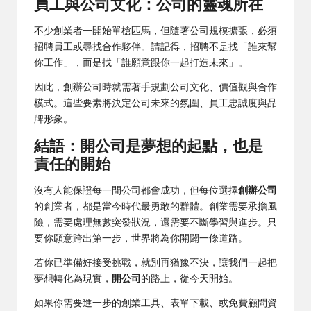
員工與公司文化：公司的靈魂所在
不少創業者一開始單槍匹馬，但隨著公司規模擴張，必須
招聘員工或尋找合作夥伴。請記得，招聘不是找「誰來幫
你工作」，而是找「誰願意跟你一起打造未來」。
因此，創辦公司時就需著手規劃公司文化、價值觀與合作
模式。這些要素將決定公司未來的氛圍、員工忠誠度與品
牌形象。
結語：
開公司
是夢想的起點，也是
責任的開始
沒有人能保證每一間公司都會成功，但每位選擇
創辦公司
的創業者，都是當今時代最勇敢的群體。創業需要承擔風
險，需要處理無數突發狀況，還需要不斷學習與進步。只
要你願意跨出第一步，世界將為你開闢一條道路。
若你已準備好接受挑戰，就別再猶豫不決，讓我們一起把
夢想轉化為現實，
開公司
的路上，從今天開始。
如果你需要進一步的創業工具、表單下載、或免費顧問資