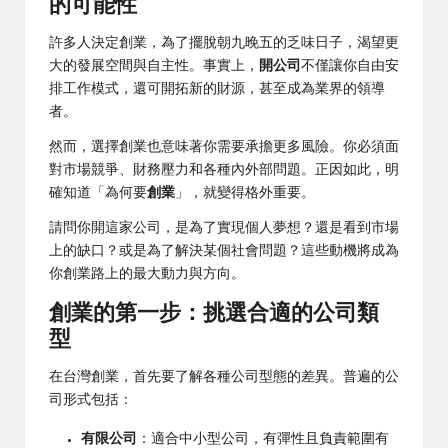
的可能性
許多人決定創業，為了擺脫朝九晚五的乏味日子，渴望更
大的發展空間與自主性。事實上，
開公司
不僅讓你自由安
排工作模式，還可開拓新的財源，甚至成為業界的領導
者。
然而，選擇創業也意味著你需要承擔更多風險。你必須面
對市場競爭、財務壓力和各種內外部問題。正因如此，明
確知道「為何要
創業
」，就變得格外重要。
請問你開這家公司，是為了實現個人夢想？還是看到市場
上的缺口？或是為了解決某個社會問題？這些動機將成為
你創業路上的最大動力與方向。
創業的第一步：挑選合適的公司類
型
在台灣創業，首先要了解各種公司型態的差異。普遍的公
司形式包括：
有限公司
：適合中小型公司，有彈性且負責範圍有