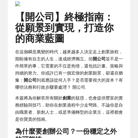
【開公司】終極指南：
從願景到實現，打造你
的商業藍圖
在這個瞬息萬變的時代，越來越多人決定走上創業旅程，
期盼擁有自主的人生，達成經濟獨立。但
開公司
並不是一
件簡單的事，它需要的不仅是热情，還包括計畫、策略與
持續的努力。你或許已有一個宏偉的創業願景，卻還在猶
豫：
開公司
到底應該從何入手？是否需要很大的資本？有
哪些法務和行政步驟要處理？
開公司
.
本篇將為你解答所有關於
創業
的疑惑，也會提供豐富的實
務經驗與技巧，助你在創業過程中少走彎路。不論你是自
由職業者、新創人士，或是準備轉型的企業主，這裡都會
是你寶貴的指南。
為什麼要
創辦公司
？一份穩定之外